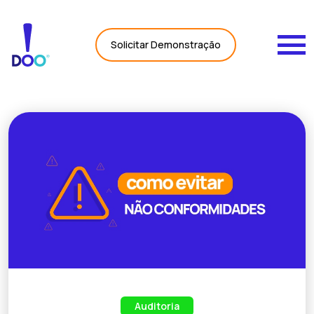
Carregando Dados...
Solicitar Demonstração
Auditoria