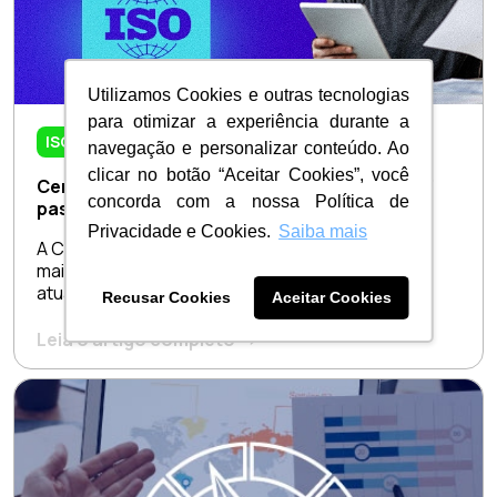
Utilizamos Cookies e outras tecnologias
para otimizar a experiência durante a
ISO 9001
navegação e personalizar conteúdo. Ao
clicar no botão “Aceitar Cookies”, você
Certificação ISO 9001: por onde começar? - 3
concorda com a nossa Política de
passos para iniciar com o pé direito!
Privacidade e Cookies.
Saiba mais
A Certificação ISO 9001 é muito provavelmente a
mais popular entre as normas de gestão e,
atualmente,...
Recusar Cookies
Aceitar Cookies
Leia o artigo completo