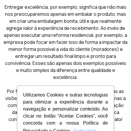
Entregar excelência, por exemplo, significa que não mais
nos preocuparemos apenas em embalar o produto, mas
em criar uma embalagem bonita, útil e que realmente
agrega valor à experiência de recebimento. Ao invés de
apenas executar uma reforma residencial, por exemplo, a
empresa pode focar em fazer isso de forma a impactar da
menor forma possível a vida do cliente (moradores) e
entregar um resultado final limpo e pronto para
convivência. Esses são apenas dois exemplos possíveis
e muito simples da diferença entre qualidade e
excelência.
Por fim, podemos dizer que ao combinarmos ambas as
Utilizamos Cookies e outras tecnologias
visões em nossos processos, garantimos não apenas a
para otimizar a experiência durante a
compreensão dos requisitos do cliente e a otimização
navegação e personalizar conteúdo. Ao
das operações da empresa, mas também a busca
clicar no botão “Aceitar Cookies”, você
contínua pela excelência e pela entrega de mais valor
concorda com a nossa Política de
agregado.
Privacidade e Cookies.
Saiba mais