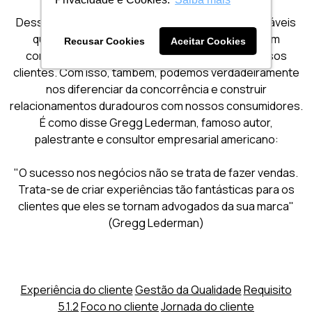
Dessa forma, podemos criar experiências memoráveis
que reflitam cuidado, atenção aos detalhes e um
Recusar Cookies
Aceitar Cookies
compromisso genuíno com a satisfação de nossos
clientes. Com isso, também, podemos verdadeiramente
nos diferenciar da concorrência e construir
relacionamentos duradouros com nossos consumidores.
É como disse Gregg Lederman, famoso autor,
palestrante e consultor empresarial americano:
"O sucesso nos negócios não se trata de fazer vendas.
Trata-se de criar experiências tão fantásticas para os
clientes que eles se tornam advogados da sua marca"
(Gregg Lederman)
Experiência do cliente
Gestão da Qualidade
Requisito
5.1.2
Foco no cliente
Jornada do cliente