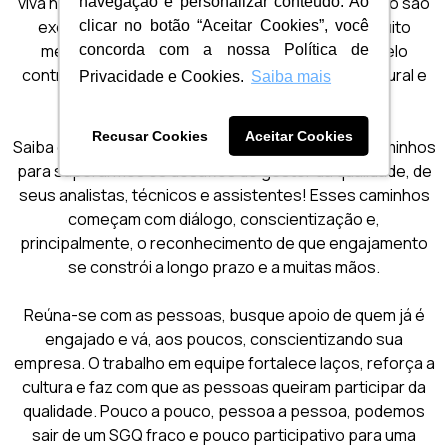
viva na empresa. Mas saiba que esses desafios não são
navegação e personalizar conteúdo. Ao
exclusivos da sua realidade, da sua empresa. Muito
clicar no botão “Aceitar Cookies”, você
menos são culpa sua ou da sua equipe! Muito pelo
concorda com a nossa Política de
contrário, eles são parte de um cenário maior, cultural e
Privacidade e Cookies.
Saiba mais
comum a muitas organizações.
Recusar Cookies
Aceitar Cookies
Saiba que existe luz no fim do túnel! Também há caminhos
para superarmos os desafios do gestor da qualidade, de
seus analistas, técnicos e assistentes! Esses caminhos
começam com diálogo, conscientização e,
principalmente, o reconhecimento de que engajamento
se constrói a longo prazo e a muitas mãos.
Reúna-se com as pessoas, busque apoio de quem já é
engajado e vá, aos poucos, conscientizando sua
empresa. O trabalho em equipe fortalece laços, reforça a
cultura e faz com que as pessoas queiram participar da
qualidade. Pouco a pouco, pessoa a pessoa, podemos
sair de um SGQ fraco e pouco participativo para uma