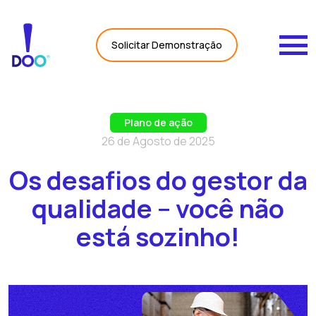
Carregando Dados...
Solicitar Demonstração
Plano de ação
26 de Agosto de 2025
Os desafios do gestor da
qualidade – você não
está sozinho!